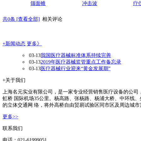
颌面锥
冲击波
疗
共
0
条 [查看全部]
相关评论
+新闻动态
更多》
03-13
我国医疗器械标准体系持续完善
03-13
2019年医疗器械监管重点工作备忘录
03-13
医疗器械行业迎来“黄金发展期”
+关于我们
上海名元实业有限公司，是一家专业经营销售医疗设备的公司，
虹桥 国际机场35公里。杨高路、张杨路、杨浦大桥、中环线、
的立体交通网 络，将外高桥自由贸易试验区同市区及周边城市
更多>>
联系我们
电话：021-61999051