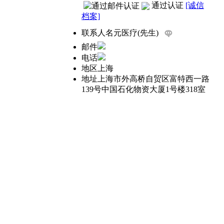
通过认证
[诚信
档案]
联系人
名元医疗(先生)
邮件
电话
地区
上海
地址
上海市外高桥自贸区富特西一路
139号中国石化物资大厦1号楼318室