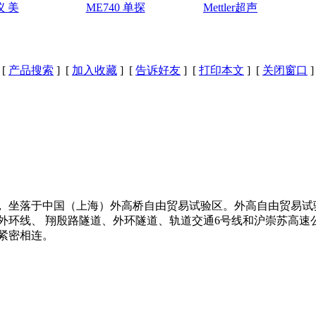
仪 美
ME740 单探
Mettler超声
[
产品搜索
] [
加入收藏
] [
告诉好友
] [
打印本文
] [
关闭窗口
]
 坐落于中国（上海）外高桥自由贸易试验区。外高自由贸易试验
外环线、 翔殷路隧道、外环隧道、轨道交通6号线和沪崇苏高速
紧密相连。